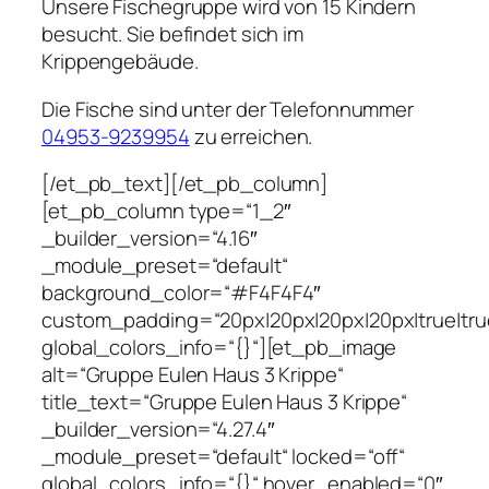
Unsere Fischegruppe wird von 15 Kindern
besucht. Sie befindet sich im
Krippengebäude.
Die Fische sind unter der Telefonnummer
04953-9239954
zu erreichen.
[/et_pb_text][/et_pb_column]
[et_pb_column type=“1_2″
_builder_version=“4.16″
_module_preset=“default“
background_color=“#F4F4F4″
custom_padding=“20px|20px|20px|20px|true|tru
global_colors_info=“{}“][et_pb_image
alt=“Gruppe Eulen Haus 3 Krippe“
title_text=“Gruppe Eulen Haus 3 Krippe“
_builder_version=“4.27.4″
_module_preset=“default“ locked=“off“
global_colors_info=“{}“ hover_enabled=“0″