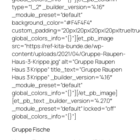
type=“1_2″ _builder_version=“4.16″
_module_preset=“default“
background_color=“#F4F4F4″
custom_padding=“20px|20px|20px|20px|true|tru
global_colors_info=“{}“][et_pb_image
src=“https://ref-kita-bunde.de/wp-
content/uploads/2021/04/Gruppe-Raupen-
Haus-3-Krippe.jpg“ alt=“Gruppe Raupen
Haus 3 Krippe“ title_text=“Gruppe Raupen
Haus 3 Krippe“ _builder_version=“4.16″
_module_preset=“default“
global_colors_info=“{}“][/et_pb_image]
[et_pb_text _builder_version=“4.27.0″
_module_preset=“default“ locked=“off“
global_colors_info=“{}“]
Gruppe Fische