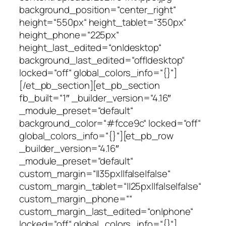
background_position=“center_right“
height=“550px“ height_tablet=“350px“
height_phone=“225px“
height_last_edited=“on|desktop“
background_last_edited=“off|desktop“
locked=“off“ global_colors_info=“{}“]
[/et_pb_section][et_pb_section
fb_built=“1″ _builder_version=“4.16″
_module_preset=“default“
background_color=“#fcce9c“ locked=“off“
global_colors_info=“{}“][et_pb_row
_builder_version=“4.16″
_module_preset=“default“
custom_margin=“||35px||false|false“
custom_margin_tablet=“||25px||false|false“
custom_margin_phone=““
custom_margin_last_edited=“on|phone“
locked=“off“ global_colors_info=“{}“]