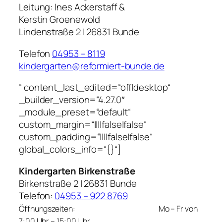
Leitung:
Ines Ackerstaff &
Kerstin Groenewold
Lindenstraße 2 | 26831 Bunde
Telefon
04953 – 8119
kindergarten@reformiert-bunde.de
“ content_last_edited=“off|desktop“
_builder_version=“4.27.0″
_module_preset=“default“
custom_margin=“||||false|false“
custom_padding=“||||false|false“
global_colors_info=“{}“]
Kindergarten Birkenstraße
Birkenstraße 2 | 26831 Bunde
Telefon:
04953 – 922 8769
Öffnungszeiten:
Mo – Fr von
7:00 Uhr – 15:00 Uhr