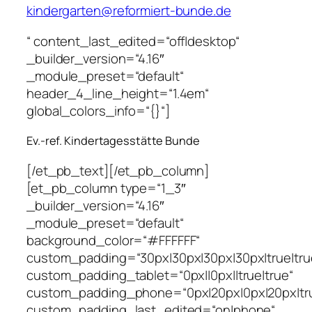
kindergarten@reformiert-bunde.de
“ content_last_edited=“off|desktop“
_builder_version=“4.16″
_module_preset=“default“
header_4_line_height=“1.4em“
global_colors_info=“{}“]
Ev.-ref. Kindertagesstätte Bunde
[/et_pb_text][/et_pb_column]
[et_pb_column type=“1_3″
_builder_version=“4.16″
_module_preset=“default“
background_color=“#FFFFFF“
custom_padding=“30px|30px|30px|30px|true|tru
custom_padding_tablet=“0px||0px||true|true“
custom_padding_phone=“0px|20px|0px|20px|tru
custom_padding_last_edited=“on|phone“