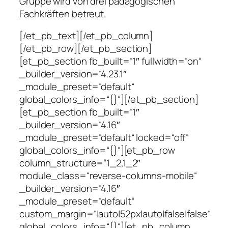
Gruppe wird von drei pädagogischen
Fachkräften betreut.
[/et_pb_text][/et_pb_column]
[/et_pb_row][/et_pb_section]
[et_pb_section fb_built=“1″ fullwidth=“on“
_builder_version=“4.23.1″
_module_preset=“default“
global_colors_info=“{}“][/et_pb_section]
[et_pb_section fb_built=“1″
_builder_version=“4.16″
_module_preset=“default“ locked=“off“
global_colors_info=“{}“][et_pb_row
column_structure=“1_2,1_2″
module_class=“reverse-columns-mobile“
_builder_version=“4.16″
_module_preset=“default“
custom_margin=“|auto|52px|auto|false|false“
global_colors_info=“{}“][et_pb_column