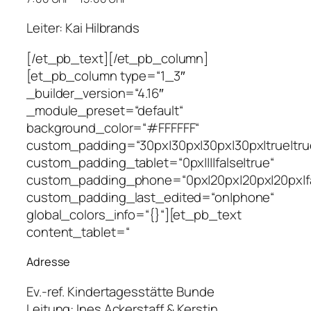
Leiter: Kai Hilbrands
[/et_pb_text][/et_pb_column]
[et_pb_column type=“1_3″
_builder_version=“4.16″
_module_preset=“default“
background_color=“#FFFFFF“
custom_padding=“30px|30px|30px|30px|true|tru
custom_padding_tablet=“0px||||false|true“
custom_padding_phone=“0px|20px|20px|20px|fa
custom_padding_last_edited=“on|phone“
global_colors_info=“{}“][et_pb_text
content_tablet=“
Adresse
Ev.-ref. Kindertagesstätte Bunde
Leitung:
Ines Ackerstaff & Kerstin