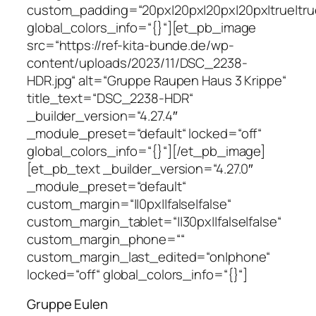
custom_padding=“20px|20px|20px|20px|true|tru
global_colors_info=“{}“][et_pb_image
src=“https://ref-kita-bunde.de/wp-
content/uploads/2023/11/DSC_2238-
HDR.jpg“ alt=“Gruppe Raupen Haus 3 Krippe“
title_text=“DSC_2238-HDR“
_builder_version=“4.27.4″
_module_preset=“default“ locked=“off“
global_colors_info=“{}“][/et_pb_image]
[et_pb_text _builder_version=“4.27.0″
_module_preset=“default“
custom_margin=“||0px||false|false“
custom_margin_tablet=“||30px||false|false“
custom_margin_phone=““
custom_margin_last_edited=“on|phone“
locked=“off“ global_colors_info=“{}“]
Gruppe Eulen