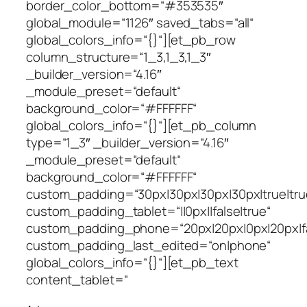
border_color_bottom=“#353535″
global_module=“1126″ saved_tabs=“all“
global_colors_info=“{}“][et_pb_row
column_structure=“1_3,1_3,1_3″
_builder_version=“4.16″
_module_preset=“default“
background_color=“#FFFFFF“
global_colors_info=“{}“][et_pb_column
type=“1_3″ _builder_version=“4.16″
_module_preset=“default“
background_color=“#FFFFFF“
custom_padding=“30px|30px|30px|30px|true|tru
custom_padding_tablet=“||0px||false|true“
custom_padding_phone=“20px|20px|0px|20px|fa
custom_padding_last_edited=“on|phone“
global_colors_info=“{}“][et_pb_text
content_tablet=“