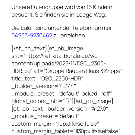
Unsere Eulengruppe wird von 15 Kindern
besucht. Sie finden sie im Leege Weg.
Die Eulen sind unter der Telefonnummer
04953-9236462
zu erreichen.
[/et_pb_text][et_pb_image
src=“https://ref-kita-bunde.de/wp-
content/uploads/2023/11/DSC_2300-
HDR.jpg“ alt=“Gruppe Raupen Haus 3 Krippe“
title_text=“DSC_2300-HDR“
_builder_version=“4.27.4″
_module_preset=“default“ locked=“off“
global_colors_info=“{}“][/et_pb_image]
[et_pb_text _builder_version=“4.27.0″
_module_preset=“default“
custom_margin=“||0px||false|false“
custom_margin_tablet=“||30px||false|false“