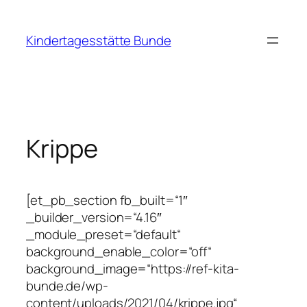
Zum
Inhalt
Kindertagesstätte Bunde
springen
Krippe
[et_pb_section fb_built=“1″
_builder_version=“4.16″
_module_preset=“default“
background_enable_color=“off“
background_image=“https://ref-kita-
bunde.de/wp-
content/uploads/2021/04/krippe.jpg“