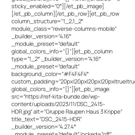
sticky_enabled=“0″][/et_pb_image]
[/et_pb_column][/et_pb_row][et_pb_row
column_structure=“1_2,1_2″
module_class=“reverse-columns-mobile“
_builder_version=“4.16″
_module_preset=“default“
global_colors_info=“{}“][et_pb_column
type=“1_2″ _builder_version=“4.16″
_module_preset=“default“
background_color=“#F4F4F4″
custom_padding=“20px|20px|20px|20px|true|tru
global_colors_info=“{}“][et_pb_image
src=“https://ref-kita-bunde.de/wp-
content/uploads/2023/11/DSC_2415-
HDR.jpg“ alt=“Gruppe Raupen Haus 3 Krippe“
title_text=“DSC_2415-HDR“
_builder_version=“4.27.4″
_module_preset=“default“ locked=“off“