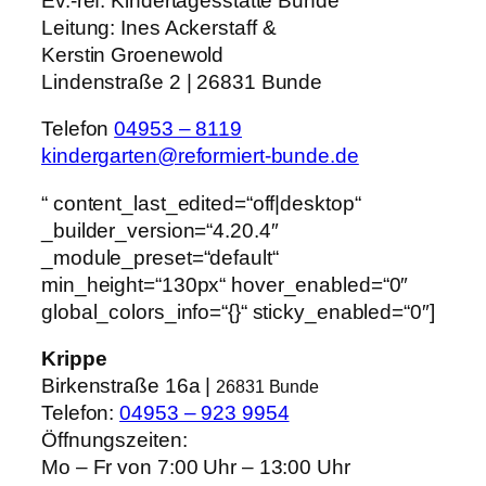
Ev.-ref. Kindertagesstätte Bunde
Leitung:
Ines Ackerstaff &
Kerstin Groenewold
Lindenstraße 2 | 26831 Bunde
Telefon
04953 – 8119
kindergarten@reformiert-bunde.de
“ content_last_edited=“off|desktop“
_builder_version=“4.20.4″
_module_preset=“default“
min_height=“130px“ hover_enabled=“0″
global_colors_info=“{}“ sticky_enabled=“0″]
Krippe
Birkenstraße 16a |
26831 Bunde
Telefon:
04953 – 923 9954
Öffnungszeiten:
Mo – Fr von 7:00 Uhr – 13:00 Uhr