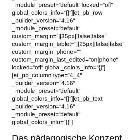
_module_preset=“default“ locked=“off“
global_colors_info=“{}“][et_pb_row
_builder_version=“4.16″
_module_preset=“default“
custom_margin=“||35px||false|false“
custom_margin_tablet=“||25px||false|false“
custom_margin_phone=““
custom_margin_last_edited=“on|phone“
locked=“off“ global_colors_info=“{}“]
[et_pb_column type=“4_4″
_builder_version=“4.16″
_module_preset=“default“
global_colors_info=“{}“][et_pb_text
_builder_version=“4.16″
_module_preset=“default“
global_colors_info=“{}“]
Das pädagogische Konzept