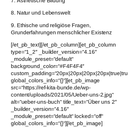
7. Ästhetische Bildung
8. Natur und Lebenswelt
9. Ethische und religiöse Fragen,
Grunderfahrungen menschlicher Existenz
[/et_pb_text][/et_pb_column][et_pb_column
type=“1_2″ _builder_version=“4.16″
_module_preset=“default“
background_color=“#F4F4F4″
custom_padding=“20px|20px|20px|20px|true|tru
global_colors_info=“{}“][et_pb_image
src=“https://ref-kita-bunde.de/wp-
content/uploads/2021/05/Ueber-uns-2.jpg“
alt=“ueber-uns-buch“ title_text=“Über uns 2″
_builder_version=“4.16″
_module_preset=“default“ locked=“off“
global_colors_info=“{}“][/et_pb_image]