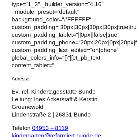
type=“1_3″ _builder_version=“4.16″
_module_preset=“default“
background_color=“#FFFFFF“
custom_padding=“30px|30px|30px|30px|true|tru
custom_padding_tablet=“||0px||false|true“
custom_padding_phone=“20px|20px|0px|20px|fa
custom_padding_last_edited=“on|phone“
global_colors_info=“{}“][et_pb_text
content_tablet=“
Adresse
Ev.-ref. Kindertagesstätte Bunde
Leitung:
Ines Ackerstaff & Kerstin
Groenewold
Lindenstraße 2 | 26831 Bunde
Telefon
04953 – 8119
kindergarten@reformiert-bunde.de