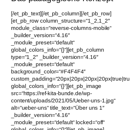
[/et_pb_text][/et_pb_column][/et_pb_row]
[et_pb_row column_structure=“1_2,1_2″
module_class=“reverse-columns-mobile“
_builder_version=“4.16″
_module_preset=“default“
global_colors_info=“{}“][et_pb_column
type=“1_2″ _builder_version=“4.16″
_module_preset=“default“
background_color=“#F4F4F4″
custom_padding=“20px|20px|20px|20px|true|tru
global_colors_info=“{}“][et_pb_image
src=“https://ref-kita-bunde.de/wp-
content/uploads/2021/05/Ueber-uns-1.jpg“
alt=“ueber-uns“ title_text=“Über uns 1″
_builder_version=“4.16″
_module_preset=“default“ locked=“off“
global_colors_info=“{}“][/et_pb_image]