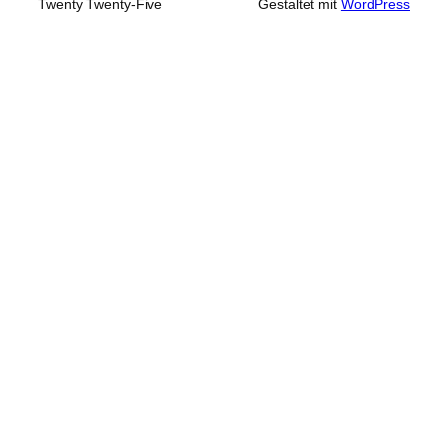
Twenty Twenty-Five
Gestaltet mit
WordPress