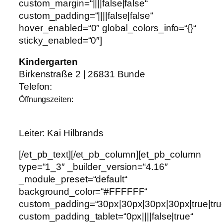
custom_margin=“||||false|false“
custom_padding=“||||false|false“
hover_enabled=“0″ global_colors_info=“{}“
sticky_enabled=“0″]
Kindergarten
Birkenstraße 2 | 26831 Bunde
Telefon:
Öffnungszeiten:
Leiter: Kai Hilbrands
[/et_pb_text][/et_pb_column][et_pb_column
type=“1_3″ _builder_version=“4.16″
_module_preset=“default“
background_color=“#FFFFFF“
custom_padding=“30px|30px|30px|30px|true|tru
custom_padding_tablet=“0px||||false|true“