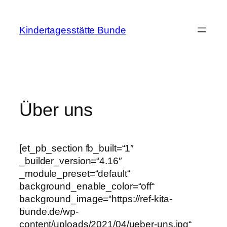
Zum
Inhalt
Kindertagesstätte Bunde
springen
Über uns
[et_pb_section fb_built=“1″
_builder_version=“4.16″
_module_preset=“default“
background_enable_color=“off“
background_image=“https://ref-kita-
bunde.de/wp-
content/uploads/2021/04/ueber-uns.jpg“