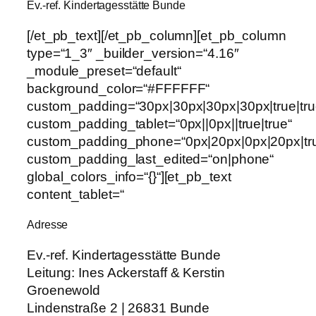
Ev.-ref. Kindertagesstätte Bunde
[/et_pb_text][/et_pb_column][et_pb_column
type=“1_3″ _builder_version=“4.16″
_module_preset=“default“
background_color=“#FFFFFF“
custom_padding=“30px|30px|30px|30px|true|tru
custom_padding_tablet=“0px||0px||true|true“
custom_padding_phone=“0px|20px|0px|20px|tru
custom_padding_last_edited=“on|phone“
global_colors_info=“{}“][et_pb_text
content_tablet=“
Adresse
Ev.-ref. Kindertagesstätte Bunde
Leitung:
Ines Ackerstaff & Kerstin
Groenewold
Lindenstraße 2 | 26831 Bunde