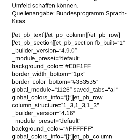
Umfeld schaffen können.
Quellenangabe: Bundesprogramm Sprach-
Kitas
[/et_pb_text][/et_pb_column][/et_pb_row]
[/et_pb_section][et_pb_section fb_built=“1″
_builder_version=“4.9.0″
_module_preset=“default“
background_color=“#E0F1FF“
border_width_bottom=“1px“
border_color_bottom=“#353535″
global_module=“1126″ saved_tabs=“all“
global_colors_info=“{}“][et_pb_row
column_structure=“1_3,1_3,1_3″
_builder_version=“4.16″
_module_preset=“default“
background_color=“#FFFFFF“
global_colors_info=“{}“][et_pb_column