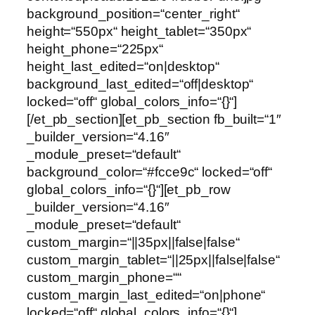
background_position=“center_right“
height=“550px“ height_tablet=“350px“
height_phone=“225px“
height_last_edited=“on|desktop“
background_last_edited=“off|desktop“
locked=“off“ global_colors_info=“{}“]
[/et_pb_section][et_pb_section fb_built=“1″
_builder_version=“4.16″
_module_preset=“default“
background_color=“#fcce9c“ locked=“off“
global_colors_info=“{}“][et_pb_row
_builder_version=“4.16″
_module_preset=“default“
custom_margin=“||35px||false|false“
custom_margin_tablet=“||25px||false|false“
custom_margin_phone=““
custom_margin_last_edited=“on|phone“
locked=“off“ global_colors_info=“{}“]